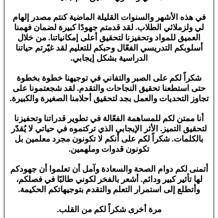
في هذه الأشهر والسنوات القليلة الماضية كنتم مصدر إلهام
لي ولزملائي الطلاب. لقد قدمتم جهودًا كبيرة لضمان فهمنا
العميق للمواد وتحفيزنا لتحقيق أعلى إمكانياتنا. من خلال
أسلوبكم التدريسي الفعّال وحبكم للتعليم لقد غيّرتم حياتنا
الدراسية بشكل إيجابي.
شكراً لكم على الصبر والتفاني في توجيهنا خطوة بخطوة
حتى استطعنا تحقيق النجاحات والتقدم. لقد شجعتمونا على
تجاوز التحديات والعمل بجد لتحقيق أحلامنا الصغيرة والكبيرة.
أنا ممتن لكم للمساهمة الفعّالة في تطوير قدراتنا وتحفيزنا
لتحقيق التميز. الأثر الإيجابي الذي تركتموه في حياتي لا يُقدّر
بالكلمات. شكراً لكم على أنكم لا تكونون مجرد معلمين بل
تكونون قدوات وملهمين.
أتمنى لكم دوام الصحة والسعادة وآمل أن تعلموا أن جهودكم
لها تأثير كبير ودائم. أشعر بالفخر لكوني طالبًا في فصلكم،
وأتطلع إلى استمرار التعلم والتقدم بتوجيهاتكم الحكيمة.
مرة أخرى شكراً لكم من القلب.