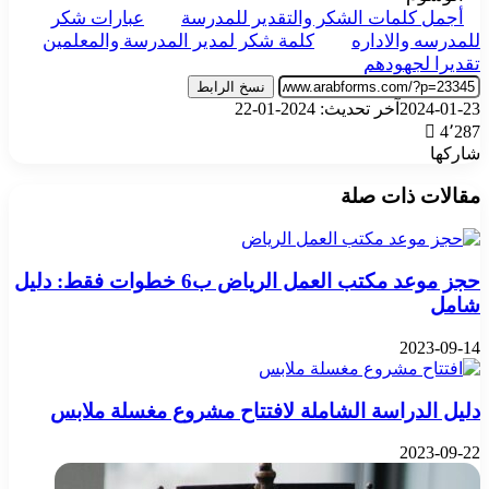
أجمل كلمات الشكر والتقدير للمدرسة
عبارات شكر
للمدرسه والاداره
كلمة شكر لمدير المدرسة والمعلمين
تقديرا لجهودهم
نسخ الرابط
2024-01-23
آخر تحديث: 2024-01-22
4٬287
شاركها
‫X
تيلقرام
واتساب
فيسبوك
بينتيريست
مقالات ذات صلة
حجز موعد مكتب العمل الرياض ب6 خطوات فقط: دليل
شامل
2023-09-14
دليل الدراسة الشاملة لافتتاح مشروع مغسلة ملابس
2023-09-22