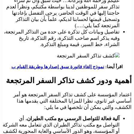
عليكم ورحمة الله وبركاته… حيث سبق وأن تم شراء
تذاكر سفر للموظفين لدينا بواسطة مكتبكم، ونظراً لعدم
حاجتنا إليها في الوقت الحاضر، يرجى التفضل بإعادتها
وتسجيل قيمتها لحسابنا لديكم، علماً بأن بيان التذاكر
المرتجعة كما يلي:….)
تفاصيل وبيانات كل تذكرة على حدة من التذاكر المرتجعة،
وفيه يذكر اسم صاحب التذكرة، رقم التذكرة، تاريخ
الشراء، خط السير، قيمة ومبلغ التذكرة.
اقرأ أيضا:
نموذج إلغاء فاتورة سبق إصدارها وطريقة القيام ب
أهمية ودور كشف تذاكر السفر المرتجعة
اعتماد المؤسسة على كشف تذاكر السفر المرتجعة هو أمر
أساسي غير ثانوي، نظرا للمزايا المختلفة التي يقدمها هذا
الكشف، والتي يمكن أن نلخصها في ما يلي:
آلية فعالة للتواصل الرسمي مع مكتب الطيران
، أي
التواصل مع مكتب تذاكر الطيران الذي تتعامل معه الشركة
أو المؤسسة، وهو الدور الأساسي والغاية المحورية لكشف