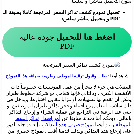
يكون التحميل مباشرا و سلساً.
تحميل نموذج كشف تذاكر السفر المرتجعة كاملا بصيغة الـ
PDF و بتحميل مباشر سلس:
اضغط هنا للتحميل
جودة عالية
PDF
شاهد أيضا:
طلب وقبول ترقية الموظف وطريقة صياغة هذا النموذج
التنقلات هي جزء لا يتجزأ من عمل المؤسسات خصوصاً ذات
الأنشطة الكبرى، وبالتالي فإنها تتعامل مع شركة خطوط طيران
يمكن أن تقدم لها تسهيلات أو مزايا مقابل اختيارها، ويدخل في
ذلك سلاسة التعامل مع اقتناء وحجز تذاكر طيران الموظفين أو
حتى عند الرغبة في التراجع عن عملية الشراء و إرجاع التذاكر
بالتالي، وبحكم أننا تحدثنا سابقا عن
أمر إصدار تذاكر السفر
للموظفين
، و أيضا
نموذج صرف هذه التذاكر
، فإنه قد جاء الدور
على إرجاع هذه التذاكر، ولذلك قدمنا أفضل نموذج حصري من