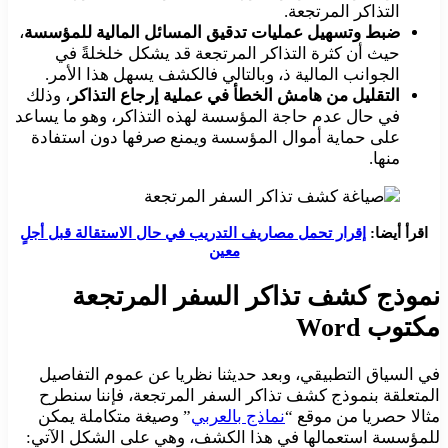
التذاكر المرتجعة.
ضبط وتسهيل عمليات تدقيق المسائل المالية للمؤسسة
،
حيث أن كثرة التذاكر المرتجعة قد يشكل خلخلةً في
الجوانب المالية ذ، وبالتالي فالكشف يسهل هذا الأمر.
التقليل من هامش الخطأ في عملية إرجاع التذاكر
، وذلك
في حال عدم حاجة المؤسسة لهذه التذاكر، وهو ما يساعد
على حماية أموال المؤسسة ويمنع صرفها دون استفادة
منها.
اقرأ أيضا:
إقرار تحمل مصاريف التدريب في حال الاستقالة قبل أجلٍ
معين
نموذج كشف تذاكر السفر المرتجعة
مكتوب Word
في السياق التطبيقي، وبعد حديثنا نظريا عن عموم التفاصيل
المتعلقة بنموذج كشف تذاكر السفر المرتجعة، فإننا سنطرح
مثالا حصريا من موقع “
نماذج بالعربي
” وصيغة متكاملة يمكن
للمؤسسة استعمالها في هذا الكشف، وهي على الشكل الآتي: