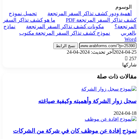
الوسوم
أهمية ودور كشف تذاكر السفر المرتجعة
تحميل نموذج
كشف تذاكر السفر المرتجعة PDF
ما هو كشف تذاكر السفر
المرتجعة؟
مكونات كشف تذاكر السفر المرتجعة
نماذج
بالعربي
نموذج كشف تذاكر السفر المرتجعة مكتوب
Word
نسخ الرابط
2024-04-25
آخر تحديث: 2024-04-24
257
شاركها
‫X
تيلقرام
واتساب
فيسبوك
بينتيريست
مقالات ذات صلة
سجل زوار الشركة وأهميته وكيفية صياغته
2024-04-18
نموذج إفادة عن موظف كان في شركة من الشركات