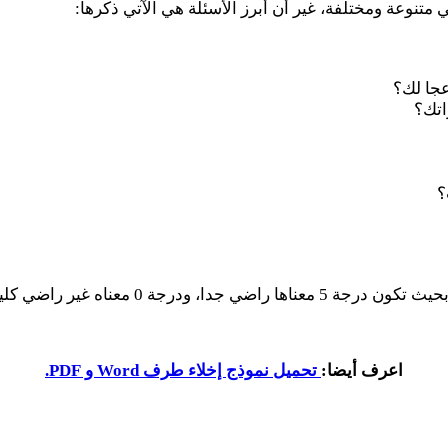
تنوعة ومختلفة، غير أن أبرز الأسئلة هي الآتي ذكرها:
عجا لك؟
اتك؟
؟
جة 0 معناه غير راضي كليا.
اعرف أيضا:
تحميل نموذج إخلاء طرف Word و PDF.