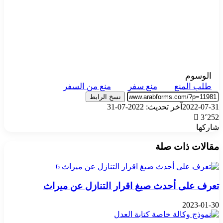
الوسوم
طلب المنع
منع سفر
منع من السفر
نسخ الرابط
2022-07-31
آخر تحديث: 2022-07-31
3٬252
شاركها
‫X
تيلقرام
واتساب
فيسبوك
بينتيريست
مقالات ذات صلة
تعرف على أحدث صيغ اقرار التنازل عن ميراث
2023-01-30