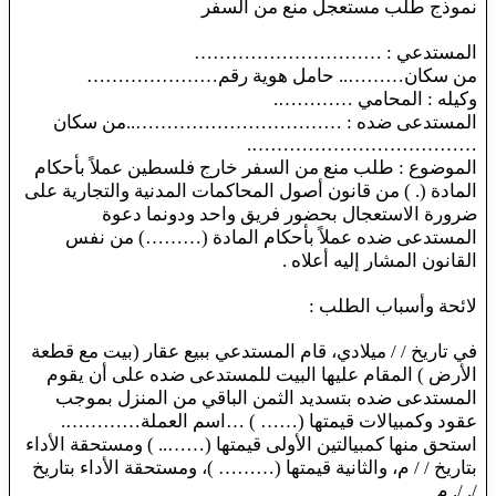
نموذج طلب مستعجل منع من السفر
المستدعي : …………………………
من سكان……….. حامل هوية رقم…………………
وكيله : المحامي ………….
المستدعى ضده : ……………………………..من سكان
……………………………….
الموضوع : طلب منع من السفر خارج فلسطين عملاً بأحكام
المادة (. ) من قانون أصول المحاكمات المدنية والتجارية على
ضرورة الاستعجال بحضور فريق واحد ودونما دعوة
المستدعى ضده عملاً بأحكام المادة (………) من نفس
القانون المشار إليه أعلاه .
لائحة وأسباب الطلب :
في تاريخ / / ميلادي، قام المستدعي ببيع عقار (بيت مع قطعة
الأرض ) المقام عليها البيت للمستدعى ضده على أن يقوم
المستدعى ضده بتسديد الثمن الباقي من المنزل بموجب
عقود وكمبيالات قيمتها (…… ) …اسم العملة………….
استحق منها كمبيالتين الأولى قيمتها (…….. ) ومستحقة الأداء
بتاريخ / / م، والثانية قيمتها (……… )، ومستحقة الأداء بتاريخ
/. /. م