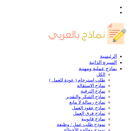
القائمة
بحث
عن
الرئيسية
السيرة الذاتية
نماذج عملية ومهنية
الكل
طلب استرحام ( عودة للعمل )
نماذج الاستقالة
نماذج الترقية
نماذج الشكر والتقدير
نماذج رسالة لا مانع
نماذج عقود العمل
نماذج فرق العمل
نماذج قانونية
نموذج طلب عمل / وظيفة
نموذج معالجة الأخطاء