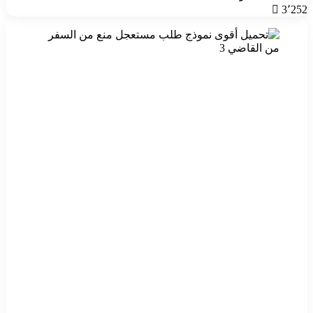
3٬252