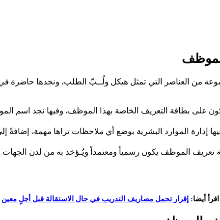
الموظف
 من العناصر التي تمثل هيكل ولُــبّ الطلب، ونجدها حاضرة في 
تكون على بطافة التعريف الخاصة بهذا الموظف، وفيها نجد اسم ال
إدارة الموارد البشرية بوضع أي ملاحظات تراها مهمة، إضافةً إلى ت
ريف الموظف يكون رسمياً ومعتمداً ويُـؤخذ به من لدن الجهات ال
اقرأ أيضا:
إقرار تحمل مصاريف التدريب في حال الاستقالة قبل أجلٍ معين