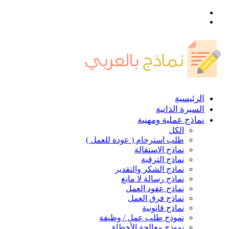
القائمة
بحث
عن
الرئيسية
السيرة الذاتية
نماذج عملية ومهنية
الكل
طلب استرحام ( عودة للعمل )
نماذج الاستقالة
نماذج الترقية
نماذج الشكر والتقدير
نماذج رسالة لا مانع
نماذج عقود العمل
نماذج فرق العمل
نماذج قانونية
نموذج طلب عمل / وظيفة
نموذج معالجة الأخطاء