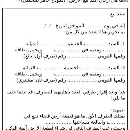
عقد بيع
إنه في يوم ……….. الموافق لتاريخ / /
تم تحرير هذا العقد بين كل من:
1- السيد …………..، الجنسية ……………، الديانة
………….، ومقيم في …………….، ويحمل بطاقة
رقمها القومي ……………… رقم (طرف أول: بائع).
2- السيد ……………، الجنسية ……………، الديانة
………….، ومقيم في …………….، ويحمل بطاقة
رقمها القومي ……………… رقم (طرف ثان: مشتري).
هذا وبعد إقرار طرفي العقد بأهليتهما للتصرف، قد اتفقا على
ما يلي:
-تمهيد-
يمتلك الطرف الأول ما هو قطعة أرض فضاء تقع في
………..، والبالغة مساحتها …………….
وحيث رغب الطرف الثاني في شراء قطعة الأرض آنفة الذكر،