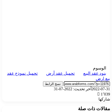
الوسوم
بنود عقد البيع
تحميل عقد أرض
تحميل نموذج عقد
بيع ارض
نسخ الرابط
2022-07-31
آخر تحديث: 2022-07-31
1٬039
شاركها
‫X
تيلقرام
واتساب
فيسبوك
بينتيريست
مقالات ذات صلة