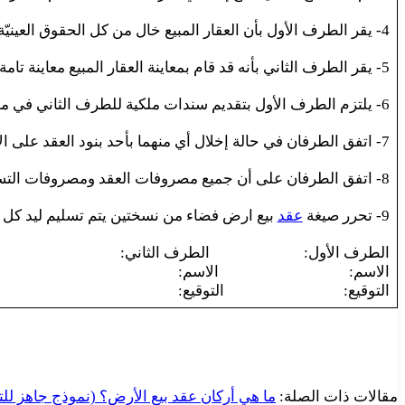
4- يقر الطرف الأول بأن العقار المبيع خال من كل الحقوق العينيّة على اختلاف أنواعها.
5- يقر الطرف الثاني بأنه قد قام بمعاينة العقار المبيع معاينة تامة نافية للجهالة وأنه قد قبله بحالته الراهنة من دون أن يحق له الرجوع للطرف الأول بشيء بسبب ذلك.
6- يلتزم الطرف الأول بتقديم سندات ملكية للطرف الثاني في موعد غايته ………. من تاريخ هذا العقد، كما يلتزم بالحضور أمام مكتب الشهر العقاري للتوقيع.
7- اتفق الطرفان في حالة إخلال أي منهما بأحد بنود العقد على الاحتكام لمحكمة ………….
8- اتفق الطرفان على أن جميع مصروفات العقد ومصروفات التسجيل ستكون على عاتق الطرف الثاني.
9- تحرر صيغة
عقد
بيع ارض فضاء من نسختين يتم تسليم ليد كل 
الطرف الأول: الطرف الثاني:
الاسم: الاسم:
التوقيع: التوقيع:
مقالات ذات الصلة:
ما هي أركان عقد بيع الأرض؟ (نموذج جاهز لل