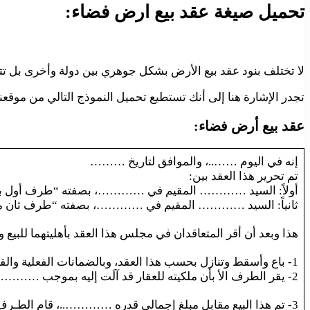
تحميل صيغة عقد بيع ارض فضاء:
لا تختلف بنود عقد بيع الأرض بشكل جوهري بين دولة وأخرى بل تتشابه 
تجدر الإشارة هنا إلى أنك تستطيع تحميل النموذج التالي من موقع
عقد بيع أرض فضاء:
إنه في اليوم ……..، والموافق لتاريخ ………
تم تحرير هذا العقد بين:
أولاً: السيد ………… المقيم في …………، بصفته “طرف أول بائ
ثانياً: السيد ………… المقيم في …………، بصفته “طرف ثان م
هذا وبعد أن أقر المتعاقدان في مجلس هذا العقد بأهليتهما للبيع 
1- باع وأسقط وتنازل بحسب هذا العقد، وبالضمانات الفعلية والقانونية الطّرف الأول إلى الطرف الثاني ما هو قطعة أرض بالمواصفات التالية: ………………………………
2- يقر الطرف الأ بأن ملكيته للعقار قد آلَت إليه بموجب ……………………
3- تم هذا البيع مقابل مبلغ إجمالي قدره …………..، قام الطـرف الثاني بدفعه كاملاً للطرف الأول عند التوقيع الذي يعتبر بمثابة مخالصة نهائية عن الثمن.