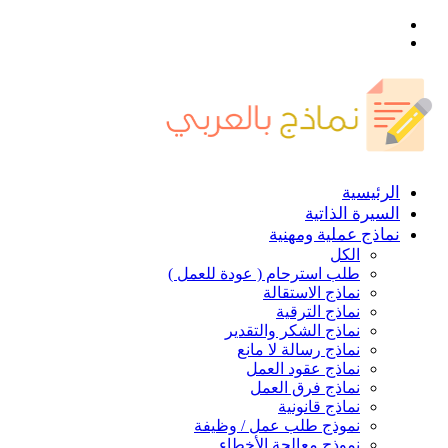
القائمة
بحث
عن
الرئيسية
السيرة الذاتية
نماذج عملية ومهنية
الكل
طلب استرحام ( عودة للعمل )
نماذج الاستقالة
نماذج الترقية
نماذج الشكر والتقدير
نماذج رسالة لا مانع
نماذج عقود العمل
نماذج فرق العمل
نماذج قانونية
نموذج طلب عمل / وظيفة
نموذج معالجة الأخطاء