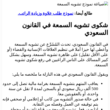
طالع أيضا:
نموذج طلب علاوة وزيادة الراتب.
شكوى تشويه السمعة في القانون
السعودي
في القانون السعودي، تحدث المُشَرِّع عن تشويه السمعة
وأعطى لها حيزا أملا في تنظيم العلاقات الإنسانية والقضاء (أو
على الأقل تقليل) على ظاهرة تشويه السمعة. وسهل بشكل
كبير المسالك على الناس الراغبين في رفع شكوى تشويه
السمعة.
ويقول القانون السعودي في هذه النازلة ما ملخصه ما يلي:
يعاقب المتهم بتشويه السمعة بغرامة مالية تصل إلى حدود
500 ألف ريال سعودي أو بالسجن لمدة لا تقل عن سنة
واحدة، أو بالعقوبتين معا.
في حالة صدور التشويه من كاتب أو إعلامي أو صحفي فإنه
يتم توقيفه عن العمل وفصله من النقابة.
إذا صدر فعل تشويه السمعة من قناة تلفزية أو محطة