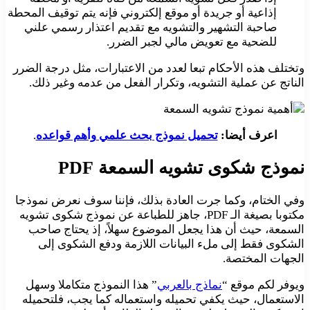
إذاعية أو جريدة أو موقع إلكتروني فإنه يتم توقيف المحطة
صاحبة التشهير والتشويه مع تقديم اعتذار رسمي علني
للضحية مع تعويض مالي لجبر الضرر.
وتختلف هذه الأحكام تبعا لعدد من الاعتبارات، مثل درجة الضرر
الناتج عن عملية التشويه، وتكرار الفعل من عدمه وغير ذلك.
اعرف أيضا:
تحميل نموذج بحث علمي وأهم قواعده
.
نموذج شكوى تشويه السمعة PDF
وفي الختام، وكما جرت العادة بذلك، فإننا سوف نعرض نموذجا
مكتوبا بصيغة الـ PDF، جاهز للطباعة عن نموذج شكوى تشويه
السمعة، حيث أن هذا يجعل الموضوع سهلاً، إذ يحتاج صاحب
الشكوى فقط إلى ملء البيانات اللازمة ودفع الشكوى إلى
الجهات المختصة.
ويوفر لكم موقع “
نماذج بالعربي
” هذا النموذج متكاملا وسهل
الاستعمال، حيث يكفي تحميله واستعماله كما يجب، فلتحميله