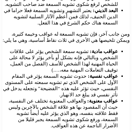
للشخص لرفع شكوى تشويه السمعة ضد صاحب التشويه.
البعد الديني:
يعتبر التشهير وتشويه السمعة فعلا حراما في
الدين الحنيف، لذلك فمن أعظم الآثار السلبية لتشويه
السمعة هناك حكم الشرع في هذا الفعل.
ومن جانب آخر، فإن تشويه السمعة له عواقب وخيمة كثيرة،
ويمكن تلخيصها هي الأخرى في ثلاث نقاط أساسية، وهي ما يلي:
عواقب مادية:
تشويه سمعة الشخص يؤثر على علاقات
الشخص، وبالتالي فإنه بشكل أو بآخر يؤثر لا محالة على
الحياة المهنية لهذا الشخص للأسف (الفصل من العمل،
توقيف التعاملات المهنية معه،….)
عواقب نفسية:
حدوث تشويه السمعة يؤثر في المقام
الأول على الشخص الذي تم تشويه سمعته على المستوى
النفسي، حيث تؤثر عليه هذه “الفضيحة” وتجعله يدخل في
تأثر نفسي قد يبلغ حد الانهيار.
عواقب معنوية:
والعواقب المعنوية تختلف عن النفسية،
حيث أن المقصود بها هو علاقة الشخص بالآخرين وليس
فقط علاقته بنفسه، وهو الذي يؤثر عليه أيضاً تشويه
السمعة، ورفع شكوى تشويه السمعة يجبر قليلا من
الأضرار الناجمة عن هذه العواقب.