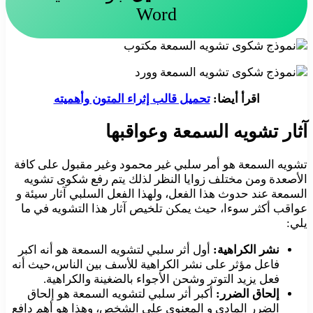
Word
اقرأ أيضا:
تحميل قالب إثراء المتون وأهميته
آثار تشويه السمعة وعواقبها
تشويه السمعة هو أمر سلبي غير محمود وغير مقبول على كافة
الأصعدة ومن مختلف زوايا النظر لذلك يتم رفع شكوى تشويه
السمعة عند حدوث هذا الفعل، ولهذا الفعل السلبي آثار سيئة و
عواقب أكثر سوءا، حيث يمكن تلخيص آثار هذا التشويه في ما
يلي:
نشر الكراهية:
أول أثر سلبي لتشويه السمعة هو أنه اكبر
فاعل مؤثر على نشر الكراهية للأسف بين الناس،حيث أنه
فعل يزيد التوتر وشحن الأجواء بالضغينة والكراهية.
إلحاق الضرر:
أكبر أثر سلبي لتشويه السمعة هو إلحاق
الضرر المادي و المعنوي على الشخص، وهذا هو أهم دافع