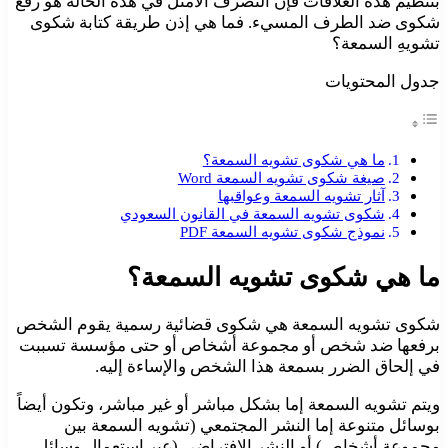
بتنظيم هذه العلاقات فإن التصرف الأمثل في هذه الحالة هو رقع
شكوى ضد الطرف المسيء. فما هي إذن طريقة كتابة شكوى
تشويهِ السمعة؟
جدول المحتويات
ما هي شكوى تشويه السمعة؟
صيغة شكوى تشويه السمعة Word
آثار تشويه السمعة وعواقبها
شكوى تشويه السمعة في القانون السعودي
نموذج شكوى تشويه السمعة PDF
ما هي شكوى تشويه السمعة؟
شكوى تشويه السمعة هي شكوى قضائية رسمية يقوم الشخص
برفعها ضد شخص أو مجموعة أشخاص أو حتى مؤسسة تسببت
في إلحاق الضرر بسمعة هذا الشخص والإساءة إليه.
ويتم تشويه السمعة إما بشكل مباشر أو غير مباشر، وتكون أيضاً
بوسائل متنوعة إما النشر المجتمعي (تشويه السمعة بين
مجموعة أشخاص) أو النشر الافتراضي (عبر استعمال وسائل