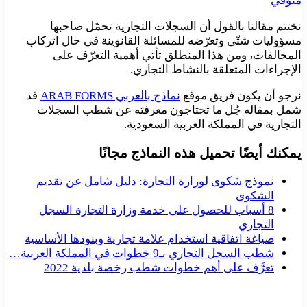
متوفي
نختتم مقالنا بالقول أن السجلات التجارية تحمّل صاحبها
مسؤوليات شتّى وتعرّضه للمسائلة القانوينة في حال اتركاب
المخالفات، ومن هذا المنطلق تأتي أهمية التعرّف على
الإجراءات المتعلقة بالنشاط التجاري.
نرجو أن يكون فريق موقع
نماذج بالعربي ARAB FORMS
قد
شمل بمقاله جُل ما تحتاجون معرفته عن شطب السجلات
التجارية في المملكة العربية السعودية.
يمكنك أيضًا تحميل هذه النماذج مجانًا
نموذج شكوى لوزارة التجارة: دليل شامل عن تقديم
الشكوى
8 أسباب للحصول على خدمة وزارة التجارة السجل
التجاري
صياغة اتفاقية استخدام علامة تجارية وبنودها الأساسية
شطب السجل التجاري بـ9 خطوات في المملكة العربية…
تعرَّف على أهم خطوات شطب رخصة بلدية 2022