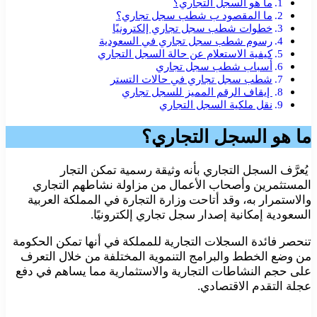
ما هو السجل التجاري؟
ما المقصود ب شطب سجل تجاري؟
خطوات شطب سجل تجاري إلكترونيًا
رسوم شطب سجل تجاري في السعودية
كيفية الاستعلام عن حالة السجل التجاري
أسباب شطب سجل تجاري
شطب سجل تجاري في حالات التستر
إيقاف الرقم المميز للسجل تجاري
نقل ملكية السجل التجاري
ما هو السجل التجاري؟
يُعرَّف السجل التجاري بأنه وثيقة رسمية تمكن التجار
المستثمرين وأصحاب الأعمال من مزاولة نشاطهم التجاري
والاستمرار به، وقد أتاحت وزارة التجارة في المملكة العربية
السعودية إمكانية إصدار سجل تجاري إلكترونيًا.
تنحصر فائدة السجلات التجارية للمملكة في أنها تمكن الحكومة
من وضع الخطط والبرامج التنموية المختلفة من خلال التعرف
على حجم النشاطات التجارية والاستثمارية مما يساهم في دفع
عجلة التقدم الاقتصادي.