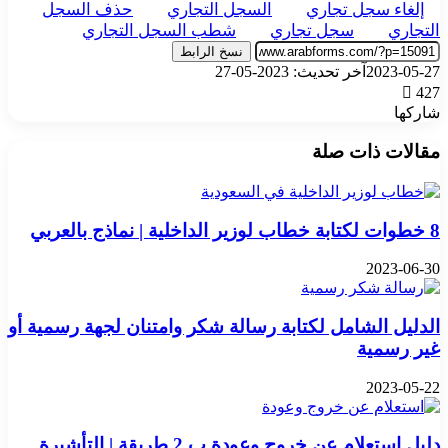
إلغاء سجل تجاري
السجل التجاري
حذف السجل
التجاري
سجل تجاري
شطب السجل التجاري
نسخ الرابط
2023-05-27
آخر تحديث: 2023-05-27
427
شاركها
‫X
تيلقرام
واتساب
فيسبوك
بينتيريست
مقالات ذات صلة
8 خطوات لكتابة خطاب لوزير الداخلية | نماذج بالعربي
2023-06-30
الدليل الشامل لكتابة رسالة شكر وامتنان لجهة رسمية أو
غير رسمية
2023-05-22
دليل استعلام عن خروج وعودة ب 2 طريقة | التأشيرة