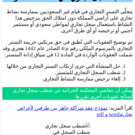
يتجلّى التستر التجاري في قيام غير السعوديين بممارسة نشاط
تجاري على أراضي المملكة دون امتلاك الحق بترخيص هذا
النشاط باستعمال سجل تجاري لمواطن سعودي أو مستثمر
أجنبي أو ترخيصه أو أي طرق أخرى.
تم توضيح العقوبات التي تُطبق في حق مرتكبي جريمة التستر
التجاري بالمرسوم الملكي رقم م/4 الصادر عام 1442 هجري وقد
شملت العقوبات الواردة في المادة 12 في سياق إدانة المتستر:
حل المنشأة التي جرى ارتكاب التستر التجاري من خلالها.
شطب السجل التجاري للمتستر.
إلغاء ترخيص ممارسة النشاط التجاري.
يمكن أن تتغاضى المحكمة الجزائية عن شطب سجل تجاري
لصالح عقوبات أخرى تقررها.
اقرأ المزيد:
نموذج عقد شراكة جاهز بين طرفين لأغراض
تجاريةword و pdf
شطب السجل في