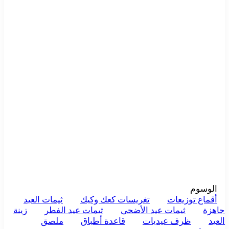
الوسوم
أقماع توزيعات
تغريسات كعك وكيك
ثيمات العيد
جاهزة
ثيمات عيد الأضحى
ثيمات عيد الفطر
زينة
العيد
ظرف عيديات
قاعدة أطباق
ملصق