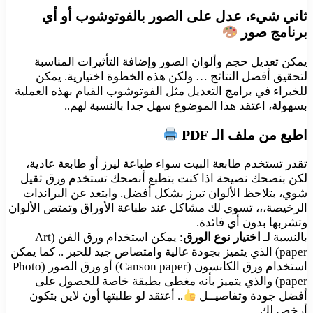
ثاني شيء، عدل على الصور بالفوتوشوب أو أي
برنامج صور
يمكن تعديل حجم وألوان الصور وإضافة التأثيرات المناسبة
لتحقيق أفضل النتائج … ولكن هذه الخطوة اختيارية. يمكن
للخبراء في برامج التعديل مثل الفوتوشوب القيام بهذه العملية
بسهولة، اعتقد هذا الموضوع سهل جدا بالنسبة لهم..
اطبع من ملف الـ PDF
تقدر تستخدم طابعة البيت سواء طباعة ليرز أو طابعة عادية،
لكن بنصحك نصيحة اذا كنت بتطبع أنصحك تستخدم ورق ثقيل
شوي، بتلاحظ الألوان تبرز بشكل أفضل. وابتعد عن البراندات
الرخيصة،،، تسوي لك مشاكل عند طباعة الأوراق وتمتص الألوان
وتشربها بدون أي فائدة.
بالنسبة لـ
اختيار نوع الورق
: يمكن استخدام ورق الفن (Art
paper) الذي يتميز بجودة عالية وامتصاص جيد للحبر .. كما يمكن
استخدام ورق الكانسون (Canson paper) أو ورق الصور (Photo
paper) والذي يتميز بأنه مغطى بطبقة خاصة للحصول على
أفضل جودة وتفاصيــل
.. أعتقد لو طلبتها أون لاين بتكون
أرخص لك.