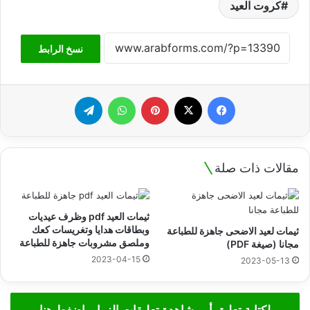
كروت العيد
نسخ الرابط
فيسبوك
‫X
بينتيريست
واتساب
تيلقرام
مقالات ذات صلة
ثيمات العيد pdf وظرف عيديات
وبطاقات هدايا وتغريسات كعك
ثيمات لعيد الاضحى جاهزة للطباعة
وملصق مشروبات جاهزة للطباعة
مجانا (صيغة PDF)
2023-04-15
2023-05-13