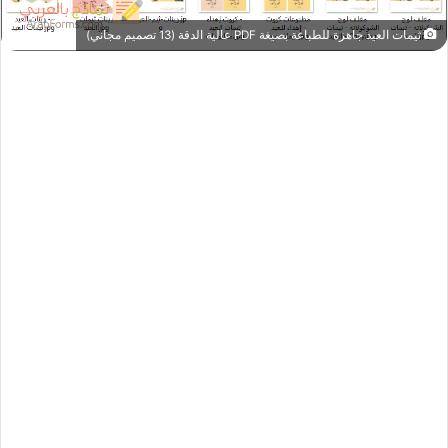
ثيمات العيد جاهزة للطباعة بصيغة PDF عالية الدقة (13 تصميم مجاني)