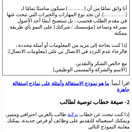
أنا واثق تمامًا من أن [……….] سيكون مناسبًا تمامًا لـ
[………….]. لن تجد نوع المهارات والخبرات التي تبحث عنها
في مقدم الطلب فحسب ، بل ستصبح أيضًا أحد الأصول
بسرعة وتساعد [مؤسستك / شركتك] على النمو بأي طريقة
ممكنة.
إذا كنت بحاجة إلى مزيد من المعلومات أو أمثلة محددة ،
فالرجاء عدم التردد في الاتصال بي على [معلومات الاتصال].
مع خالص الشكر والتقدير،
[الاسم والشركة والمسمى الوظيفي]
اقرأ أيضاً:
ما هو نموذج الاستقالة وأمثلة على نماذج استقالة
جاهزة
2- صيغة خطاب توصية لطالب
إذا كنت تبحث عن خطاب
تزكية
طالب بالعربي احترافي ومميز،
ويمكنك استعماله للتقديم على وظائف أو فرص جديدة، يمكنك
معاينة النموذج التالي