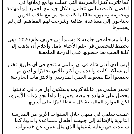
كما تأثرت كثيرًا بالطريقة التي عملت بها مع زملائها في
الفصل. كانت سلمى تتعامل بشكل جيد مع الجميع. إنها مهتمة
ومحترمة وصبورة. غالبًا ما كانت تجلس مع طلاب آخرين
يحتاجون إلى مساعدة إضافية وشرحت لهم المفاهيم التي لم
يفهموها.
ماريا مسجلة في جامعة X وستبدأ في خريف عام 2020. وهي
تخطط للتخصص في علم الأحياء. تأمل وأحلام أن تذهب إلى
كلية الطب بعد حصولها على الدرجة الجامعية.
ليس لدي أدنى شك في أن سلمى ستنجح في أي طريق تختار
أن تسلكه. كانت واحدة من أكثر طلابي تحفيزًا والذين لم
يخضعوا أبدًا لضغوط العمل المدرسي والالتزامات الخارجية.
تنحدر سلمى من عائلة كريمة وستكون أول فرد في عائلتها
يحصل على شهادة جامعية. يعمل والداها بجد لإعالة الأسرة ،
لكن الموارد المالية تشكل ضغطًا كبيرًا على أسرتها.
عملت سلمى في مقهى خلال السنوات الأربع من المدرسة
الثانوية بالإضافة إلى جليسة أطفال لمساعدة والديها. كما
ساعدت في رعاية شقيقها الذي يقل عمره عن 6 سنوات