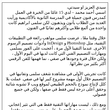
سيدي العزيز او سيدتي،
اسمي أحمد محمد – لدي 15 عامًا من الخبرة في العمل
كمدرس فنون جميلة في المدرسة الثانوية بالأكاديمية ورأيت
العديد من الطلاب يأتون ويذهبون. لكن سلمى ابراهيم كانت
واحدة من ألمع طلابي وأكثرهم تفانيًا في الفنون.
خلال وقتنا معًا ، عرضت سلمى مواهب رائعة في التطبيقات
التقنية، مثل Photoshop و InDesign وأدوات تصميم الرسوم
الأخرى. عندما التقينا لأول مرة ، أعجبت على الفور بسلمى
ومهارات التصميم الفني التي كانت لديها في اليوم الأول ،
ولكن خلال فترة وجودها في صفي ، نما فهمها للفن الرقمي
أكثر بكثير من نظرائها.
كانت تجربتي الأولى في مشاهدة شغف سلمى وتفانيها في
التصميم خلال أول مهمة مشروع كبير لها في صفي. عملت بلا
كلل لإنتاج نموذج بالحجم الطبيعي لموقع ويب لا تشوبه شائبة
وحقق أعلى درجة ليس فقط في صفها ، ولكن في جميع
فصولي.
ومع ذلك ، ليست مهاراتها التقنية فقط هي التي تثير إعجابي.
كانت سلمى سعيدة بالحصول على دروسي بسبب موقفها