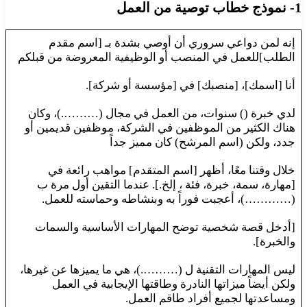
1- نموذج خطاب توصية من العمل
إنه لمن دواعي سروري أن أوصي بشدة بـ [اسم مقدم
الطلب]للعمل في المنصب أو الوظيفية المعروضة من قبلكم
أنا [اسمك]، [منصبك] في [مؤسسة أو شركة].
لدي خبرة () سنوات، من العمل في مجال (……….)، وكان
هناك الكثير من الموظفين في الشركة، موظفين قديمين أو
جدد، ولكن (اسم المرشح) كان مميز جداً
خلال وقتنا معًا، أظهر [اسم المتقدم] مواهب رائعة في
[مهارة، سمة، خبرة، فئة ، إلخ.]. عندما التقين أول مرة ب
(…………)، أعجبت فوراً به وبنشاطه وحماسته للعمل.
[أدخل قصة شخصية توضح المهارات الأساسية والسمات
والخبرة].
ليس المهارات التقنية ل (……….)، هي ما يميزها عن غيرها،
ولكن أيضاً ميزاتها النادرة وطاقتها الإيجابية في العمل
ومساعدتها لجميع أفراد طاقم العمل.