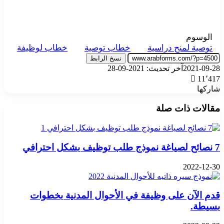
الوسوم
توصية لمنح دراسية
خطاب توصية
خطاب لوظيفة
نسخ الرابط
2021-09-28
آخر تحديث: 2021-09-28
11٬417
شاركها
‫X
تيلقرام
واتساب
فيسبوك
بينتيريست
مقالات ذات صلة
7 نصائح لصياغة نموذج طلب توظيف بشكل احترافي
2022-12-30
قدم الآن على وظيفة في الأحوال المدنية بخطوات
بسيطة.