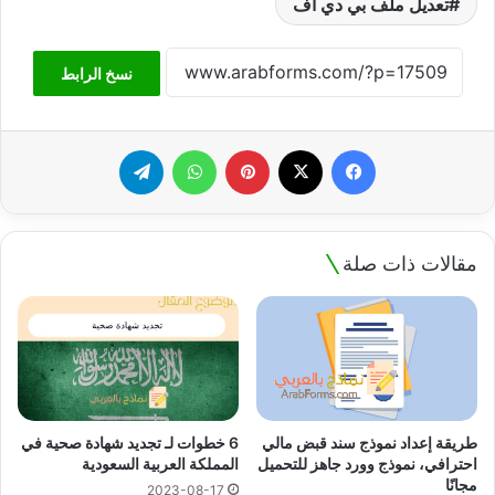
تعديل ملف بي دي اف
نسخ الرابط
فيسبوك
‫X
بينتيريست
واتساب
تيلقرام
مقالات ذات صلة
طريقة إعداد نموذج سند قبض مالي
6 خطوات لـ تجديد شهادة صحية في
احترافي، نموذج وورد جاهز للتحميل
المملكة العربية السعودية
مجانًا
2023-08-17