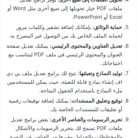
ملفات PDF خيار تحويلها إلى صيغ أخرى مثل Word أو
Excel أو PowerPoint.
حماية الوثائق:
بإمكانك إضافة تشفير وكلمات مرور
لحماية الملف الخاص بك من الوصول غير المصرح به.
تعديل العناوين والمحتوى الرئيسي:
يمكنك تعديل صفحة
العنوان والمحتوى الرئيسي في ملف PDF ليتناسب مع
احتياجاتك.
توليد النماذج وتعبئتها:
تتيح لك برامج تعديل ملف بي دي
اف إنشاء نماذج قابلة للتعبئة، حيث يمكن للمستخدمين
ملء النماذج باستخدام الحقول المتاحة.
توقيع وتعليق المستندات:
يمكنك إضافة توقيعات رقمية
أو تعليقات للمستندات الخاصة بك.
تحرير الرسومات والعناصر الأخرى:
بعض برامج تعديل
ملفات PDF تسمح لك بتحرير الرسومات والأشكال
والمخططات والجداول وغيرها من العناصر غير النصية.