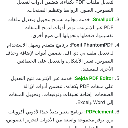
لتعديل ملفات PDF بكفاءة. يتضمن أدوات لتعديل
النصوص، الصور، الروابط وتنظيم الصفحات.
Smallpdf:
خدمة مجانية تسمح بتحويل وتعديل ملفات
PDF عبر الإنترنت. توفر أدوات لدمج الملفات،
تقسيمها، ضغطها وتحويلها إلى صيغ أخرى.
Foxit PhantomPD
F: برنامج متقدم وسهل الاستخدام
لـ تعديل ملف بي دي اف. يتضمن أدوات لإضافة وحذف
النصوص، تغيير الأشكال، والتعديل على الخصائص
الأخرى للمستند.
Sejda PDF Editor
: خدمة عبر الإنترنت تتيح التعديل
على ملفات PDF بكفاءة. تتضمن أدوات لإزالة
الصفحات، إضافة تعليقات وتوقيعات، وتحويل الملفات
إلى Word وExcel.
PDFelement
:
برنامج يعتبر بديلاً جيدًا لأدوبي أكروبات
برو. يوفر مجموعة واسعة من الأدوات لتحرير النصوص،
الصور، الجداول، والروابط.