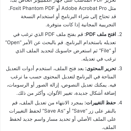
تحرير PDF المناسب على جهاز الكمبيوتر الخاص بك،
مثل Adobe Acrobat Pro أو Foxit Phantom PDF.
قد تحتاج إلى شراء البرنامج أو استخدام النسخة
التجريبية المجانية إذا كانت متوفرة.
افتح ملف PDF:
قم بفتح ملف PDF الذي ترغب في
تعديله باستخدام البرنامج. قم بالبحث عن الأمر “Open”
أو “File” ثم استعرض حاسوبك لتحديد الملف الذي
ترغب في تعديله.
تحرير المحتوى:
بعد فتح الملف، استخدم أدوات التعديل
المتاحة في البرنامج لتعديل المحتوى حسب ما ترغب
فيه. يمكنك تعديل النصوص، إزالة الصور أو الرسومات،
إضافة أشكال جديدة، تغيير الألوان، وأكثر من ذلك.
حفظ التغييرات:
بمجرد الانتهاء من تعديل الملف، قم
بالنقر على زر “Save” أو “Save As” لحفظ التغييرات
على الملف الأصلي أو تحديد مسار واسم جديد لحفظ
الملف.