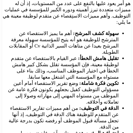
هو أمر يعود عليها بالنفع على عدد من المستويات، إذ أن له
مميزات متعددة تبرز أهميته ودوره الكبير للمؤسسة في عمليات
التوظيف. وأهم مميزات الاستِقصاء عن متقدم لوظيفة معينة هي
ما يلي:
سهولة كشف المرشح:
أهم ما يميز الاستقصاء عن
المترشح للوظيفة هو أنه يتيح للمؤسسة سهولة معرفة
المرشح بعيدا عن متاهات السير الذاتية Cv أو المقابلات
الطويلة.
تقليل هامش الخطأ:
عبر القيام بالاستقصاء عن متقدم
لوظيفَة معينة، فإن المؤسسة تقلل بشكل كبير هامش
الخطأ في اختيار الموظف المناسب، وذلك بناء على
مستواه مع المؤسسة التي اشتغل معها سابقا.
تكوين فكرة شاملة:
وضع تقرير الاستقصاء أمام أعين
مسؤولي التوظيف كفيل بجعلهم يكونون فكرة عامة عن
الموظف من مستواه المهني إلى مهاراته وصولا إلى
تعاملاته وأخلاقه.
الدقة في التوظيف:
من أهم مميزات تقارير الاستقصاء
عن المتقدم للوظيفة هناك الدقة في التوظيف، إذ أنها
تجعل مسألة قبول الموظف أو رفضه تكون بدرجة عالية
من الدقة.