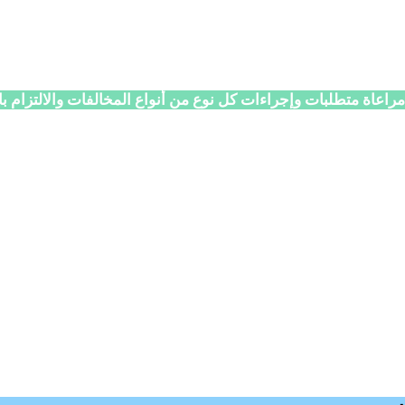
اعاة متطلبات وإجراءات كل نوع من أنواع المخالفات والالتزام بال