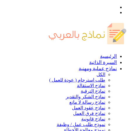
القائمة
بحث
عن
الرئيسية
السيرة الذاتية
نماذج عملية ومهنية
الكل
طلب استرحام ( عودة للعمل )
نماذج الاستقالة
نماذج الترقية
نماذج الشكر والتقدير
نماذج رسالة لا مانع
نماذج عقود العمل
نماذج فرق العمل
نماذج قانونية
نموذج طلب عمل / وظيفة
نموذج معالجة الأخطاء