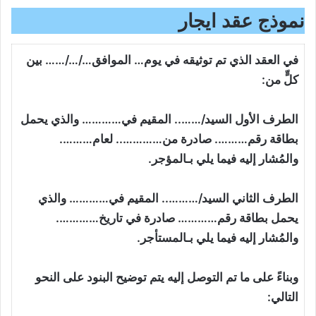
نموذج عقد ايجار
في العقد الذي تم توثيقه في يوم… الموافق…/…/…… بين
كلٍّ من:
الطرف الأول السيد/…….. المقيم في………… والذي يحمل
بطاقة رقم………. صادرة من………….. لعام……….
والمُشار إليه فيما يلي بـالمؤجر.
الطرف الثاني السيد/……….. المقيم في………… والذي
يحمل بطاقة رقم………… صادرة في تاريخ………….
والمُشار إليه فيما يلي بـالمستأجر.
وبناءً على ما تم التوصل إليه يتم توضيح البنود على النحو
التالي: