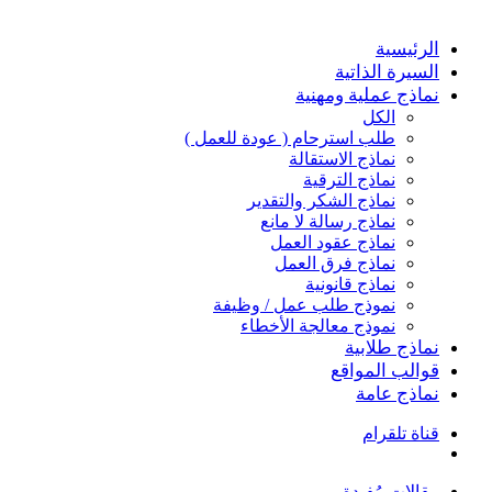
الرئيسية
السيرة الذاتية
نماذج عملية ومهنية
الكل
طلب استرحام ( عودة للعمل )
نماذج الاستقالة
نماذج الترقية
نماذج الشكر والتقدير
نماذج رسالة لا مانع
نماذج عقود العمل
نماذج فرق العمل
نماذج قانونية
نموذج طلب عمل / وظيفة
نموذج معالجة الأخطاء
نماذج طلابية
قوالب المواقع
نماذج عامة
قناة تلقرام
بحث
عن
مقالات مُفيدة