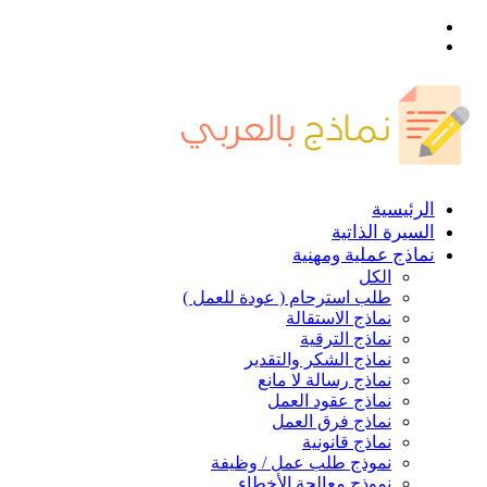
القائمة
بحث
عن
الرئيسية
السيرة الذاتية
نماذج عملية ومهنية
الكل
طلب استرحام ( عودة للعمل )
نماذج الاستقالة
نماذج الترقية
نماذج الشكر والتقدير
نماذج رسالة لا مانع
نماذج عقود العمل
نماذج فرق العمل
نماذج قانونية
نموذج طلب عمل / وظيفة
نموذج معالجة الأخطاء