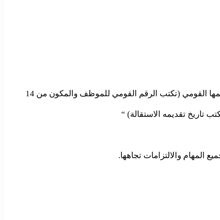
تستطيع البدء بهذه الجملة ” تقر الشركة (تكتب اسم الشركة) بأن السيد أو الأستاذ ( تكتب اسم الموظف كاملاً)، الذي يمتلك بطاقة رقمها القومي (تكتب الرقم القومي للموظف والمكون من 14
ب تاريخ تقديمه الاستقالة) “
 المهام والالتزامات تجاهها.