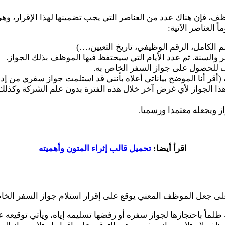
فإن هناك عدد من العناصر التي يجب تضمينها لهذا الإقرار، وهي ا
 العناصر الآتية:
لكامل، الرقم الوظيفي، تاريخ التعيين،…)
ر والسنة. ثم عدد الأيام التي سيحتفظ فيها الموظف بذلك الجواز.
 للحصول على جواز السفر الخاص به.
قر أنا الموضح بياناتي أعلاه بأنني قد استلمت جواز سفري من إدار
هذا الجواز لأي غرض آخر خلال هذه الفترة بدون علم الشركة وكذل
از ويجعله معتمدا ورسميا.
اقرأ أيضا:
تحميل قالب إثراء المتون وأهميته
لى جعل الموظف المعني يوقع على إقرار استلام جواز السفر الخاص
اً باحتجازها لجواز سفره أو رفضها تسليمه إياه، ويأتي توقيعه ع