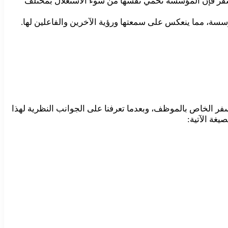
لسفر فإن المؤسسة تحمي نفسها من سوء الاستغلال بمختلف
سسة، مما ينعكس على سمعتها ورؤية الآخرين والفاعلين لها.
سفر الخاص بالموظف، وبعدما تعرفنا على الجوانب النظرية لهذا
غة الآتية: