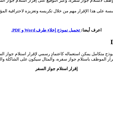
ظف لاستلام جواز سفره، وعبر التوقيع على إقرار استلام جواز ا
سة على هذا الإقرار مهم من خلال تكريسه وتعزيزه لاحترافية المؤ
اعرف أيضا:
تحميل نموذج إخلاء طرف Word و PDF.
موذج متكامل يمكن استعماله كاعتمادٍ رسمي لإقرار استلام جواز ال
رار الموظف باستلام جواز سفره، والمثال سيكون على الشاكلة والصي
إقرار استلام جواز السفر