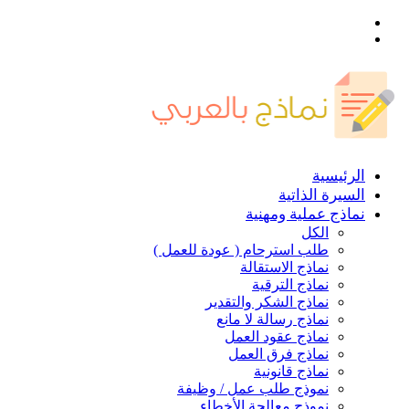
القائمة
بحث
عن
الرئيسية
السيرة الذاتية
نماذج عملية ومهنية
الكل
طلب استرحام ( عودة للعمل )
نماذج الاستقالة
نماذج الترقية
نماذج الشكر والتقدير
نماذج رسالة لا مانع
نماذج عقود العمل
نماذج فرق العمل
نماذج قانونية
نموذج طلب عمل / وظيفة
نموذج معالجة الأخطاء